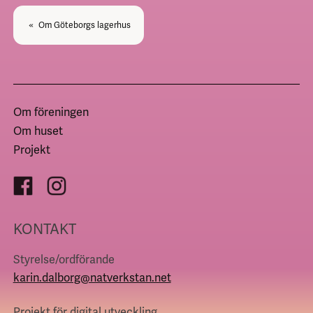
Inläggsnavigering
Om Göteborgs lagerhus
«
Om föreningen
Om huset
Projekt
KONTAKT
Styrelse/ordförande
karin.dalborg@natverkstan.net
Projekt för digital utveckling